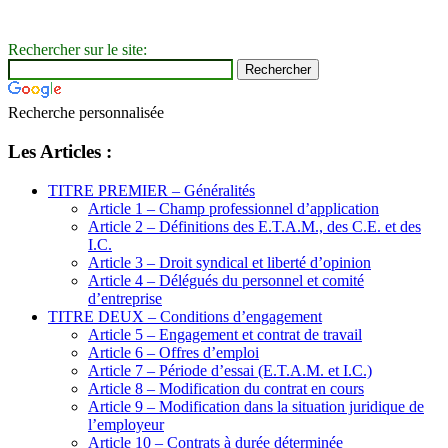
Rechercher sur le site:
Recherche personnalisée
Les Articles :
TITRE PREMIER – Généralités
Article 1 – Champ professionnel d’application
Article 2 – Définitions des E.T.A.M., des C.E. et des
I.C.
Article 3 – Droit syndical et liberté d’opinion
Article 4 – Délégués du personnel et comité
d’entreprise
TITRE DEUX – Conditions d’engagement
Article 5 – Engagement et contrat de travail
Article 6 – Offres d’emploi
Article 7 – Période d’essai (E.T.A.M. et I.C.)
Article 8 – Modification du contrat en cours
Article 9 – Modification dans la situation juridique de
l’employeur
Article 10 – Contrats à durée déterminée