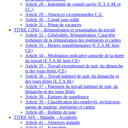
Article 28 – Indemnité de congés payés (E.T.A.M. et
I.C.)
Article 29 – Absences exceptionnelles C.E.
Article 30 – Congé sans solde
Article 31 – Prime de vacances
TITRE CINQ – Rémunération et organisation du travail
Article 32 – Généralités. Rémunération. Caractère
forfaitaire de la rémunération des ingénieurs et cadres
Article 33 – Heures supplémentaires (E.T.A.M. hors
CE)
Article 34 – Modulation indicative annuelle de la durée
du travail (E.T.A.M. hors CE)
Article 35 – Travail exceptionnel de nuit, du dimanche
et des jours fériés (CE)
Article 36 – Travail habituel de nuit, du dimanche et
des jours fériés (E.T.A.M.)
Article 37 – Paiement du travail habituel de nuit, du
dimanche et des jours fériés
Article 38 – Equipes de suppléance
Article 39 – Classification des employés, techniciens,
agents de maitrise, ingénieurs et cadres
Article 40 – Bulletin de paie
TITRE SIX – Maladie – Accidents
Article 41 – Absences maladie
Article 42 – Formalités