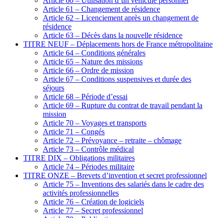
Article 60 – Utilisation d’un véhicule personnel
Article 61 – Changement de résidence
Article 62 – Licenciement après un changement de
résidence
Article 63 – Décès dans la nouvelle résidence
TITRE NEUF – Déplacements hors de France métropolitaine
Article 64 – Conditions générales
Article 65 – Nature des missions
Article 66 – Ordre de mission
Article 67 – Conditions suspensives et durée des
séjours
Article 68 – Période d’essai
Article 69 – Rupture du contrat de travail pendant la
mission
Article 70 – Voyages et transports
Article 71 – Congés
Article 72 – Prévoyance – retraite – chômage
Article 73 – Contrôle médical
TITRE DIX – Obligations militaires
Article 74 – Périodes militaire
TITRE ONZE – Brevets d’invention et secret professionnel
Article 75 – Inventions des salariés dans le cadre des
activités professionnelles
Article 76 – Création de logiciels
Article 77 – Secret professionnel