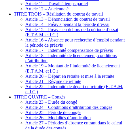
Article 11 – Travail à temps partiel
Article 12 – Ancienneté
TITRE TROIS – Résiliation du contrat de travail
Article 13 – Dénonciation du contrat de travail
Article 14 – Préavis pendant la période d’essai
Article 15 – Préavis en dehors de la période d’essai
(E.T.A.M. et I.C.)
Article 16 – Absence pour recherche d’emploi pendant
la période de préavis
Article 17 – Indemnité compensatrice de préavis
Article 18 – Indemnité de licenciement, conditions
d’attribution
Article 19 – Montant de l’indemnité de licenciement
(E.T.A.M. et I.C.)
Article 20 – Départ en retraite et mise à la retraite
Article 21 – Régime de retraite
Article 22 – Indemnité de départ en retraite (E.T.A.M.
et I.C.)
TITRE QUATRE – Congés
Article 23 – Durée du congé
Article 24 – Conditions d’attribution des congés
Article 25 – Période de congés
Article 26 – Modalités d’application
Article 27 – Périodes d’absence entrant dans le calcul
de la durée des congés