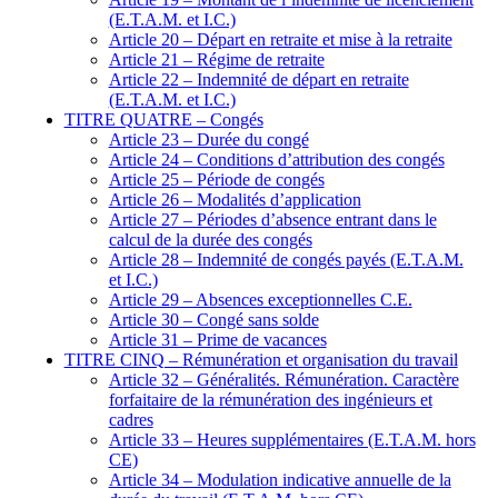
(E.T.A.M. et I.C.)
Article 20 – Départ en retraite et mise à la retraite
Article 21 – Régime de retraite
Article 22 – Indemnité de départ en retraite
(E.T.A.M. et I.C.)
TITRE QUATRE – Congés
Article 23 – Durée du congé
Article 24 – Conditions d’attribution des congés
Article 25 – Période de congés
Article 26 – Modalités d’application
Article 27 – Périodes d’absence entrant dans le
calcul de la durée des congés
Article 28 – Indemnité de congés payés (E.T.A.M.
et I.C.)
Article 29 – Absences exceptionnelles C.E.
Article 30 – Congé sans solde
Article 31 – Prime de vacances
TITRE CINQ – Rémunération et organisation du travail
Article 32 – Généralités. Rémunération. Caractère
forfaitaire de la rémunération des ingénieurs et
cadres
Article 33 – Heures supplémentaires (E.T.A.M. hors
CE)
Article 34 – Modulation indicative annuelle de la