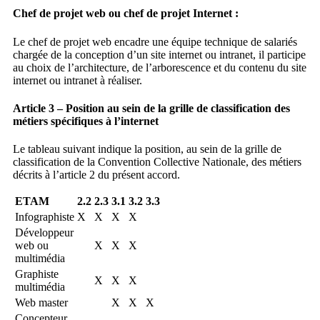
Chef de projet web ou chef de projet Internet :
Le chef de projet web encadre une équipe technique de salariés
chargée de la conception d’un site internet ou intranet, il participe
au choix de l’architecture, de l’arborescence et du contenu du site
internet ou intranet à réaliser.
Article 3 – Position au sein de la grille de classification des
métiers spécifiques à l’internet
Le tableau suivant indique la position, au sein de la grille de
classification de la Convention Collective Nationale, des métiers
décrits à l’article 2 du présent accord.
ETAM
2.2
2.3
3.1
3.2
3.3
Infographiste
X
X
X
X
Développeur
web ou
X
X
X
multimédia
Graphiste
X
X
X
multimédia
Web master
X
X
X
Concepteur