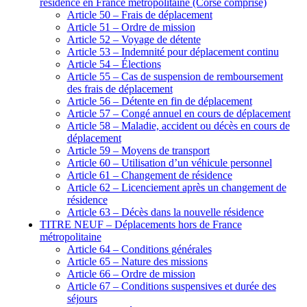
résidence en France métropolitaine (Corse comprise)
Article 50 – Frais de déplacement
Article 51 – Ordre de mission
Article 52 – Voyage de détente
Article 53 – Indemnité pour déplacement continu
Article 54 – Élections
Article 55 – Cas de suspension de remboursement
des frais de déplacement
Article 56 – Détente en fin de déplacement
Article 57 – Congé annuel en cours de déplacement
Article 58 – Maladie, accident ou décès en cours de
déplacement
Article 59 – Moyens de transport
Article 60 – Utilisation d’un véhicule personnel
Article 61 – Changement de résidence
Article 62 – Licenciement après un changement de
résidence
Article 63 – Décès dans la nouvelle résidence
TITRE NEUF – Déplacements hors de France
métropolitaine
Article 64 – Conditions générales
Article 65 – Nature des missions
Article 66 – Ordre de mission
Article 67 – Conditions suspensives et durée des
séjours