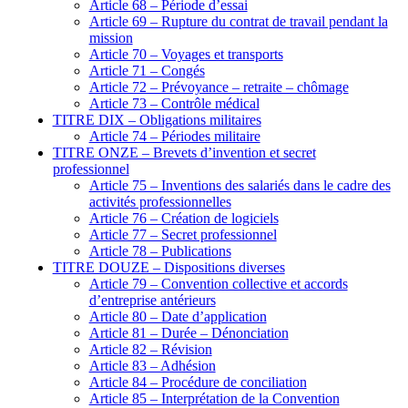
Article 68 – Période d’essai
Article 69 – Rupture du contrat de travail pendant la
mission
Article 70 – Voyages et transports
Article 71 – Congés
Article 72 – Prévoyance – retraite – chômage
Article 73 – Contrôle médical
TITRE DIX – Obligations militaires
Article 74 – Périodes militaire
TITRE ONZE – Brevets d’invention et secret
professionnel
Article 75 – Inventions des salariés dans le cadre des
activités professionnelles
Article 76 – Création de logiciels
Article 77 – Secret professionnel
Article 78 – Publications
TITRE DOUZE – Dispositions diverses
Article 79 – Convention collective et accords
d’entreprise antérieurs
Article 80 – Date d’application
Article 81 – Durée – Dénonciation
Article 82 – Révision
Article 83 – Adhésion
Article 84 – Procédure de conciliation
Article 85 – Interprétation de la Convention