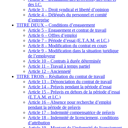
des I.C.
Article 3 – Droit syndical et liberté d’opinion
Article 4 – Délégués du personnel et comité
d’entreprise
TITRE DEUX – Conditions d’engagement
Article 5 – Engagement et contrat de travail
Article 6 – Offres d’emploi
Article 7 – Période d’essai (E.T.A.M. et I.C.)
Article 8 – Modification du contrat en cours
Article 9 – Modification dans la situation juridique
de l’employeur
Article 10 – Contrats à durée déterminée
Article 11 – Travail à temps partiel
Article 12 – Ancienneté
TITRE TROIS – Résiliation du contrat de travail
Article 13 – Dénonciation du contrat de travail
Article 14 – Préavis pendant la période d’essai
Article 15 – Préavis en dehors de la période d’essai
(E.T.A.M. et I.C.)
Article 16 – Absence pour recherche d’emploi
pendant la période de préavis
Article 17 – Indemnité compensatrice de préavis
Article 18 – Indemnité de licenciement, conditions
d’attribution
Article 19 – Montant de l’indemnité de licenciement