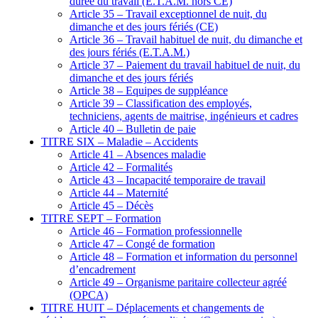
durée du travail (E.T.A.M. hors CE)
Article 35 – Travail exceptionnel de nuit, du
dimanche et des jours fériés (CE)
Article 36 – Travail habituel de nuit, du dimanche et
des jours fériés (E.T.A.M.)
Article 37 – Paiement du travail habituel de nuit, du
dimanche et des jours fériés
Article 38 – Equipes de suppléance
Article 39 – Classification des employés,
techniciens, agents de maitrise, ingénieurs et cadres
Article 40 – Bulletin de paie
TITRE SIX – Maladie – Accidents
Article 41 – Absences maladie
Article 42 – Formalités
Article 43 – Incapacité temporaire de travail
Article 44 – Maternité
Article 45 – Décès
TITRE SEPT – Formation
Article 46 – Formation professionnelle
Article 47 – Congé de formation
Article 48 – Formation et information du personnel
d’encadrement
Article 49 – Organisme paritaire collecteur agréé
(OPCA)
TITRE HUIT – Déplacements et changements de