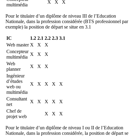
X
X
X
multimédia
Pour le titulaire d’un diplôme de niveau III de l’Education
Nationale, dans la profession considérée (BTS professionnel par
exemple) la position de départ se situe en 3.1
IC
1.2
2.1
2.2
2.3
3.1
Web master
X
X
X
Concepteur
X
X
X
multimédia
Web
X
X
X
planner
Ingénieur
d’études
X
X
X
X
X
web ou
multimédia
Consultant
X
X
X
X
X
net
Chef de
X
X
X
projet web
Pour le titulaire d’un diplôme de niveau I ou II de l’Education
Nationale, dans la profession considérée, la position de départ se