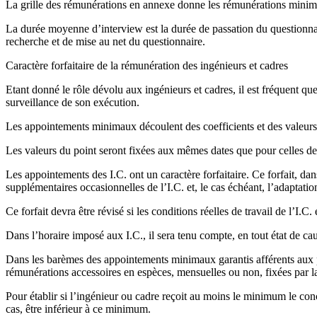
La grille des rémunérations en annexe donne les rémunérations minimal
La durée moyenne d’interview est la durée de passation du questionnai
recherche et de mise au net du questionnaire.
Caractère forfaitaire de la rémunération des ingénieurs et cadres
Etant donné le rôle dévolu aux ingénieurs et cadres, il est fréquent que
surveillance de son exécution.
Les appointements minimaux découlent des coefficients et des valeurs d
Les valeurs du point seront fixées aux mêmes dates que pour celles
Les appointements des I.C. ont un caractère forfaitaire. Ce forfait, da
supplémentaires occasionnelles de l’I.C. et, le cas échéant, l’adaptation
Ce forfait devra être révisé si les conditions réelles de travail de l’
Dans l’horaire imposé aux I.C., il sera tenu compte, en tout état de ca
Dans les barèmes des appointements minimaux garantis afférents aux p
rémunérations accessoires en espèces, mensuelles ou non, fixées par la
Pour établir si l’ingénieur ou cadre reçoit au moins le minimum le co
cas, être inférieur à ce minimum.