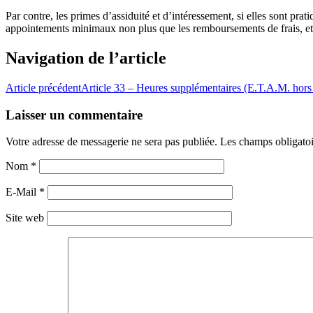
Par contre, les primes d’assiduité et d’intéressement, si elles sont prat
appointements minimaux non plus que les remboursements de frais, et
Navigation de l’article
Article précédent
Article 33 – Heures supplémentaires (E.T.A.M. hor
Laisser un commentaire
Votre adresse de messagerie ne sera pas publiée. Les champs obligato
Nom
*
E-Mail
*
Site web