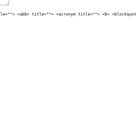
tle=""> <abbr title=""> <acronym title=""> <b> <blockquo