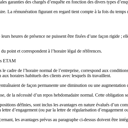
es garanties des chargés d’enquête en fonction des divers types d’enquê
re. La rémunération figurant en regard tient compte à la fois du temps
 leurs heures de présence ne puissent être fixées d’une façon rigide ; ell
u point et correspondent à l’horaire légal de références.
 des ETAM
ns le cadre de l’horaire normal de l’entreprise, correspond aux conditions
 aux horaires habituels des clients avec lesquels ils travaillent.
I.C. entraînaient de façon permanente une diminution ou une augmentation 
use, de la nécessité d’un repos hebdomadaire normal. Cette obligation se
ositions définies, sont inclus les avantages en nature évalués d’un com
 lettre d’engagement (ou par la lettre de régularisation d’engagement ou
ncernant, les avantages prévus au paragraphe ci-dessus doivent être inté