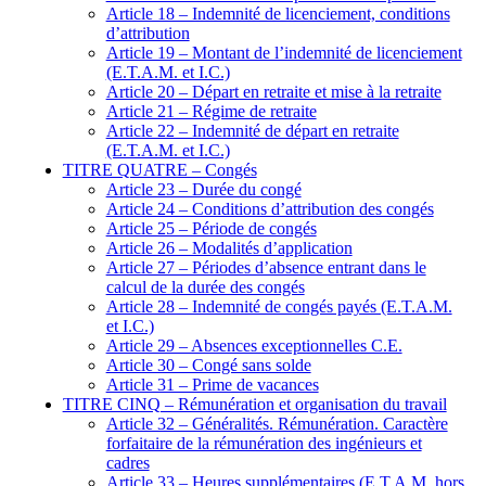
Article 18 – Indemnité de licenciement, conditions
d’attribution
Article 19 – Montant de l’indemnité de licenciement
(E.T.A.M. et I.C.)
Article 20 – Départ en retraite et mise à la retraite
Article 21 – Régime de retraite
Article 22 – Indemnité de départ en retraite
(E.T.A.M. et I.C.)
TITRE QUATRE – Congés
Article 23 – Durée du congé
Article 24 – Conditions d’attribution des congés
Article 25 – Période de congés
Article 26 – Modalités d’application
Article 27 – Périodes d’absence entrant dans le
calcul de la durée des congés
Article 28 – Indemnité de congés payés (E.T.A.M.
et I.C.)
Article 29 – Absences exceptionnelles C.E.
Article 30 – Congé sans solde
Article 31 – Prime de vacances
TITRE CINQ – Rémunération et organisation du travail
Article 32 – Généralités. Rémunération. Caractère
forfaitaire de la rémunération des ingénieurs et
cadres
Article 33 – Heures supplémentaires (E.T.A.M. hors