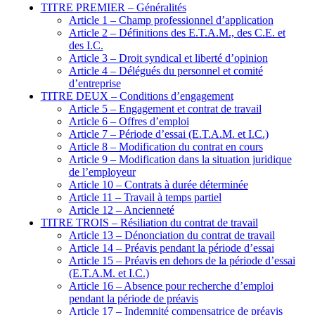
TITRE PREMIER – Généralités
Article 1 – Champ professionnel d’application
Article 2 – Définitions des E.T.A.M., des C.E. et
des I.C.
Article 3 – Droit syndical et liberté d’opinion
Article 4 – Délégués du personnel et comité
d’entreprise
TITRE DEUX – Conditions d’engagement
Article 5 – Engagement et contrat de travail
Article 6 – Offres d’emploi
Article 7 – Période d’essai (E.T.A.M. et I.C.)
Article 8 – Modification du contrat en cours
Article 9 – Modification dans la situation juridique
de l’employeur
Article 10 – Contrats à durée déterminée
Article 11 – Travail à temps partiel
Article 12 – Ancienneté
TITRE TROIS – Résiliation du contrat de travail
Article 13 – Dénonciation du contrat de travail
Article 14 – Préavis pendant la période d’essai
Article 15 – Préavis en dehors de la période d’essai
(E.T.A.M. et I.C.)
Article 16 – Absence pour recherche d’emploi
pendant la période de préavis
Article 17 – Indemnité compensatrice de préavis