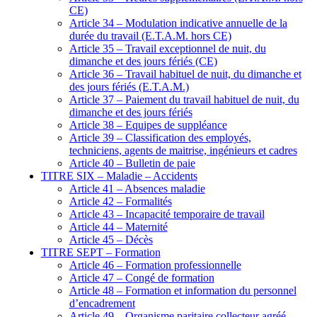
CE)
Article 34 – Modulation indicative annuelle de la
durée du travail (E.T.A.M. hors CE)
Article 35 – Travail exceptionnel de nuit, du
dimanche et des jours fériés (CE)
Article 36 – Travail habituel de nuit, du dimanche et
des jours fériés (E.T.A.M.)
Article 37 – Paiement du travail habituel de nuit, du
dimanche et des jours fériés
Article 38 – Equipes de suppléance
Article 39 – Classification des employés,
techniciens, agents de maitrise, ingénieurs et cadres
Article 40 – Bulletin de paie
TITRE SIX – Maladie – Accidents
Article 41 – Absences maladie
Article 42 – Formalités
Article 43 – Incapacité temporaire de travail
Article 44 – Maternité
Article 45 – Décès
TITRE SEPT – Formation
Article 46 – Formation professionnelle
Article 47 – Congé de formation
Article 48 – Formation et information du personnel
d’encadrement
Article 49 – Organisme paritaire collecteur agréé