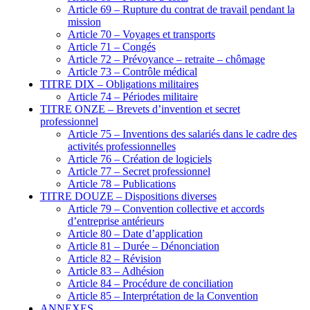
Article 69 – Rupture du contrat de travail pendant la
mission
Article 70 – Voyages et transports
Article 71 – Congés
Article 72 – Prévoyance – retraite – chômage
Article 73 – Contrôle médical
TITRE DIX – Obligations militaires
Article 74 – Périodes militaire
TITRE ONZE – Brevets d’invention et secret
professionnel
Article 75 – Inventions des salariés dans le cadre des
activités professionnelles
Article 76 – Création de logiciels
Article 77 – Secret professionnel
Article 78 – Publications
TITRE DOUZE – Dispositions diverses
Article 79 – Convention collective et accords
d’entreprise antérieurs
Article 80 – Date d’application
Article 81 – Durée – Dénonciation
Article 82 – Révision
Article 83 – Adhésion
Article 84 – Procédure de conciliation
Article 85 – Interprétation de la Convention
ANNEXES