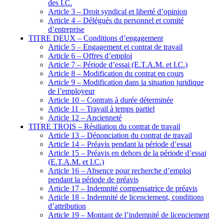
des I.C.
Article 3 – Droit syndical et liberté d’opinion
Article 4 – Délégués du personnel et comité
d’entreprise
TITRE DEUX – Conditions d’engagement
Article 5 – Engagement et contrat de travail
Article 6 – Offres d’emploi
Article 7 – Période d’essai (E.T.A.M. et I.C.)
Article 8 – Modification du contrat en cours
Article 9 – Modification dans la situation juridique
de l’employeur
Article 10 – Contrats à durée déterminée
Article 11 – Travail à temps partiel
Article 12 – Ancienneté
TITRE TROIS – Résiliation du contrat de travail
Article 13 – Dénonciation du contrat de travail
Article 14 – Préavis pendant la période d’essai
Article 15 – Préavis en dehors de la période d’essai
(E.T.A.M. et I.C.)
Article 16 – Absence pour recherche d’emploi
pendant la période de préavis
Article 17 – Indemnité compensatrice de préavis
Article 18 – Indemnité de licenciement, conditions
d’attribution
Article 19 – Montant de l’indemnité de licenciement