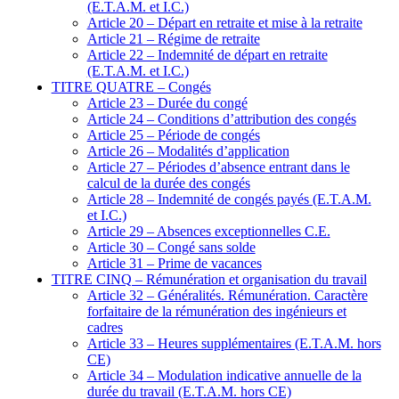
(E.T.A.M. et I.C.)
Article 20 – Départ en retraite et mise à la retraite
Article 21 – Régime de retraite
Article 22 – Indemnité de départ en retraite
(E.T.A.M. et I.C.)
TITRE QUATRE – Congés
Article 23 – Durée du congé
Article 24 – Conditions d’attribution des congés
Article 25 – Période de congés
Article 26 – Modalités d’application
Article 27 – Périodes d’absence entrant dans le
calcul de la durée des congés
Article 28 – Indemnité de congés payés (E.T.A.M.
et I.C.)
Article 29 – Absences exceptionnelles C.E.
Article 30 – Congé sans solde
Article 31 – Prime de vacances
TITRE CINQ – Rémunération et organisation du travail
Article 32 – Généralités. Rémunération. Caractère
forfaitaire de la rémunération des ingénieurs et
cadres
Article 33 – Heures supplémentaires (E.T.A.M. hors
CE)
Article 34 – Modulation indicative annuelle de la
durée du travail (E.T.A.M. hors CE)