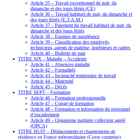
Article 35 – Travail exceptionnel de nuit, du
dimanche et des jours fériés (CE)
Article 36 – Travail habituel de nuit, du dimanche et
des jours fériés (E.T.A.M.)
Article 37 – Paiement du travail habituel de nuit, du
dimanche et des jours fériés
Article 38 – Equipes de suppléance
Article 39 – Classification des employés,
techniciens, agents de maitrise, ingénieurs et cadres
Article 40 – Bulletin de paie
TITRE SIX – Maladie – Accidents
Article 41 – Absences maladie
Article 42 – Formalités
Article 43 – Incapacité temporaire de travail
Article 44 – Maternité
Article 45 – Décès
TITRE SEPT – Formation
Article 46 – Formation professionnelle
Article 47 – Congé de formation
Article 48 – Formation et information du personnel
d’encadrement
Article 49 – Organisme paritaire collecteur agréé
(OPCA)
TITRE HUIT – Déplacements et changements de
résidence en France métropolitaine (Corse comprise)