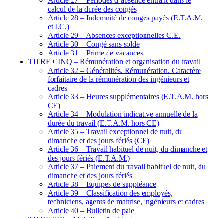
Article 27 – Périodes d’absence entrant dans le
calcul de la durée des congés
Article 28 – Indemnité de congés payés (E.T.A.M.
et I.C.)
Article 29 – Absences exceptionnelles C.E.
Article 30 – Congé sans solde
Article 31 – Prime de vacances
TITRE CINQ – Rémunération et organisation du travail
Article 32 – Généralités. Rémunération. Caractère
forfaitaire de la rémunération des ingénieurs et
cadres
Article 33 – Heures supplémentaires (E.T.A.M. hors
CE)
Article 34 – Modulation indicative annuelle de la
durée du travail (E.T.A.M. hors CE)
Article 35 – Travail exceptionnel de nuit, du
dimanche et des jours fériés (CE)
Article 36 – Travail habituel de nuit, du dimanche et
des jours fériés (E.T.A.M.)
Article 37 – Paiement du travail habituel de nuit, du
dimanche et des jours fériés
Article 38 – Equipes de suppléance
Article 39 – Classification des employés,
techniciens, agents de maitrise, ingénieurs et cadres
Article 40 – Bulletin de paie