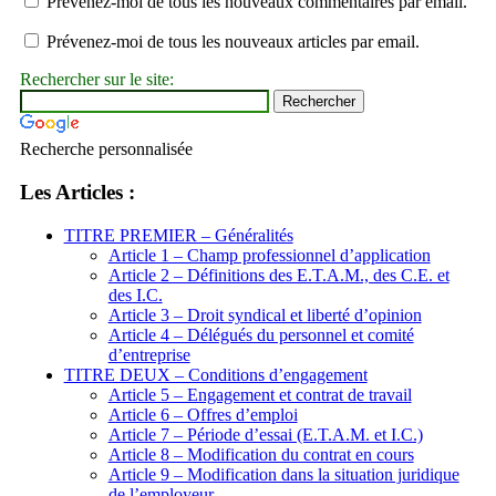
Prévenez-moi de tous les nouveaux commentaires par email.
Prévenez-moi de tous les nouveaux articles par email.
Rechercher sur le site:
Recherche personnalisée
Les Articles :
TITRE PREMIER – Généralités
Article 1 – Champ professionnel d’application
Article 2 – Définitions des E.T.A.M., des C.E. et
des I.C.
Article 3 – Droit syndical et liberté d’opinion
Article 4 – Délégués du personnel et comité
d’entreprise
TITRE DEUX – Conditions d’engagement
Article 5 – Engagement et contrat de travail
Article 6 – Offres d’emploi
Article 7 – Période d’essai (E.T.A.M. et I.C.)
Article 8 – Modification du contrat en cours
Article 9 – Modification dans la situation juridique
de l’employeur