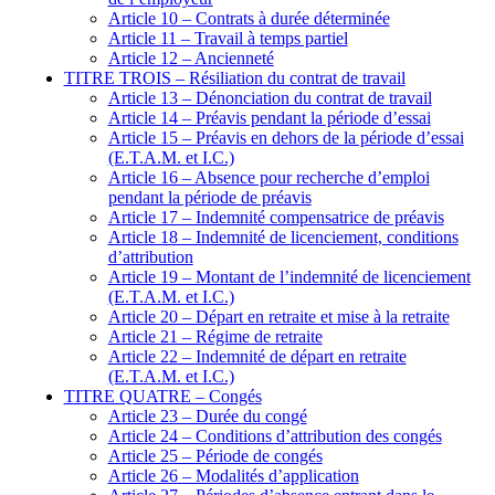
Article 10 – Contrats à durée déterminée
Article 11 – Travail à temps partiel
Article 12 – Ancienneté
TITRE TROIS – Résiliation du contrat de travail
Article 13 – Dénonciation du contrat de travail
Article 14 – Préavis pendant la période d’essai
Article 15 – Préavis en dehors de la période d’essai
(E.T.A.M. et I.C.)
Article 16 – Absence pour recherche d’emploi
pendant la période de préavis
Article 17 – Indemnité compensatrice de préavis
Article 18 – Indemnité de licenciement, conditions
d’attribution
Article 19 – Montant de l’indemnité de licenciement
(E.T.A.M. et I.C.)
Article 20 – Départ en retraite et mise à la retraite
Article 21 – Régime de retraite
Article 22 – Indemnité de départ en retraite
(E.T.A.M. et I.C.)
TITRE QUATRE – Congés
Article 23 – Durée du congé
Article 24 – Conditions d’attribution des congés
Article 25 – Période de congés
Article 26 – Modalités d’application