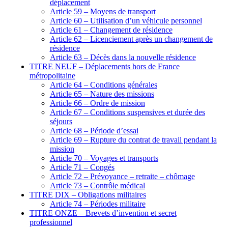
déplacement
Article 59 – Moyens de transport
Article 60 – Utilisation d’un véhicule personnel
Article 61 – Changement de résidence
Article 62 – Licenciement après un changement de
résidence
Article 63 – Décès dans la nouvelle résidence
TITRE NEUF – Déplacements hors de France
métropolitaine
Article 64 – Conditions générales
Article 65 – Nature des missions
Article 66 – Ordre de mission
Article 67 – Conditions suspensives et durée des
séjours
Article 68 – Période d’essai
Article 69 – Rupture du contrat de travail pendant la
mission
Article 70 – Voyages et transports
Article 71 – Congés
Article 72 – Prévoyance – retraite – chômage
Article 73 – Contrôle médical
TITRE DIX – Obligations militaires
Article 74 – Périodes militaire
TITRE ONZE – Brevets d’invention et secret
professionnel