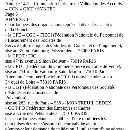
Annexe 14-1 – Commission Paritaire de Validation des Accords
– CCN – CICF / SYNTEC
Page 6
ANNEXE 1
Coordonnées des organisations représentatives des salariés
de la Branche
• la CFE – CGC – FIECI (Fédération Nationale du Personnel de
l’Encadrement des Sociétés de
Service Informatique, des Etudes, du Conseil et de l’Ingénierie),
sise au 35 rue Faubourg Poissonnière – 75009 PARIS
• la CFDT / F3C
sise 47/49 avenue Simon Bolivar – 75019 PARIS
• la CFTC (Fédération du Commerce Services Force de Vente),
sise au 251 rue du Faubourg Saint Martin – 75010 Paris
Attention à compter d’octobre 2010 la nouvelle adresse est :
34 quai de Loire – 75019 PARIS
• la CGT (Fédération Nationale des Personnels des Sociétés
d’Etudes et de Conseils et de
Prévention),
sise au 263, rue de Paris – 93514 MONTREUIL CEDEX
• CGT-FO Fédération des Employés et Cadres
sise 28, rue des Petits Hôtels – 75010 PARIS
Ces coordonnées étant susceptibles d’être modifiées les
entreprises devront s’assurer de leur validité avant
d’envoyer leur demande de validation. L’utilisation d’une adresse