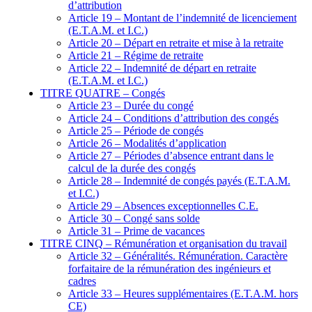
d’attribution
Article 19 – Montant de l’indemnité de licenciement
(E.T.A.M. et I.C.)
Article 20 – Départ en retraite et mise à la retraite
Article 21 – Régime de retraite
Article 22 – Indemnité de départ en retraite
(E.T.A.M. et I.C.)
TITRE QUATRE – Congés
Article 23 – Durée du congé
Article 24 – Conditions d’attribution des congés
Article 25 – Période de congés
Article 26 – Modalités d’application
Article 27 – Périodes d’absence entrant dans le
calcul de la durée des congés
Article 28 – Indemnité de congés payés (E.T.A.M.
et I.C.)
Article 29 – Absences exceptionnelles C.E.
Article 30 – Congé sans solde
Article 31 – Prime de vacances
TITRE CINQ – Rémunération et organisation du travail
Article 32 – Généralités. Rémunération. Caractère
forfaitaire de la rémunération des ingénieurs et
cadres
Article 33 – Heures supplémentaires (E.T.A.M. hors
CE)