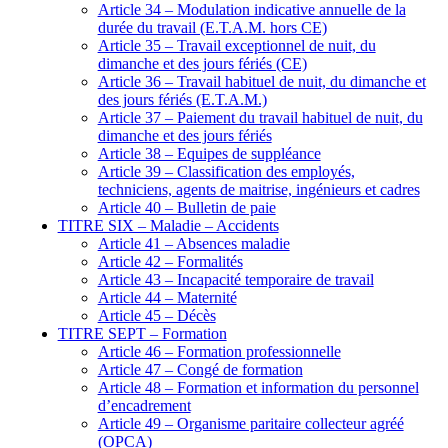
Article 34 – Modulation indicative annuelle de la
durée du travail (E.T.A.M. hors CE)
Article 35 – Travail exceptionnel de nuit, du
dimanche et des jours fériés (CE)
Article 36 – Travail habituel de nuit, du dimanche et
des jours fériés (E.T.A.M.)
Article 37 – Paiement du travail habituel de nuit, du
dimanche et des jours fériés
Article 38 – Equipes de suppléance
Article 39 – Classification des employés,
techniciens, agents de maitrise, ingénieurs et cadres
Article 40 – Bulletin de paie
TITRE SIX – Maladie – Accidents
Article 41 – Absences maladie
Article 42 – Formalités
Article 43 – Incapacité temporaire de travail
Article 44 – Maternité
Article 45 – Décès
TITRE SEPT – Formation
Article 46 – Formation professionnelle
Article 47 – Congé de formation
Article 48 – Formation et information du personnel
d’encadrement
Article 49 – Organisme paritaire collecteur agréé
(OPCA)