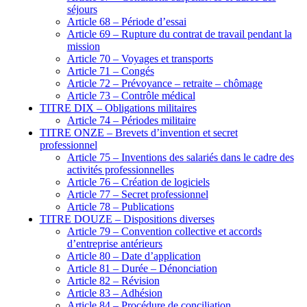
séjours
Article 68 – Période d’essai
Article 69 – Rupture du contrat de travail pendant la
mission
Article 70 – Voyages et transports
Article 71 – Congés
Article 72 – Prévoyance – retraite – chômage
Article 73 – Contrôle médical
TITRE DIX – Obligations militaires
Article 74 – Périodes militaire
TITRE ONZE – Brevets d’invention et secret
professionnel
Article 75 – Inventions des salariés dans le cadre des
activités professionnelles
Article 76 – Création de logiciels
Article 77 – Secret professionnel
Article 78 – Publications
TITRE DOUZE – Dispositions diverses
Article 79 – Convention collective et accords
d’entreprise antérieurs
Article 80 – Date d’application
Article 81 – Durée – Dénonciation
Article 82 – Révision
Article 83 – Adhésion
Article 84 – Procédure de conciliation