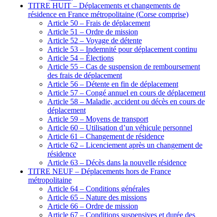
TITRE HUIT – Déplacements et changements de
résidence en France métropolitaine (Corse comprise)
Article 50 – Frais de déplacement
Article 51 – Ordre de mission
Article 52 – Voyage de détente
Article 53 – Indemnité pour déplacement continu
Article 54 – Élections
Article 55 – Cas de suspension de remboursement
des frais de déplacement
Article 56 – Détente en fin de déplacement
Article 57 – Congé annuel en cours de déplacement
Article 58 – Maladie, accident ou décès en cours de
déplacement
Article 59 – Moyens de transport
Article 60 – Utilisation d’un véhicule personnel
Article 61 – Changement de résidence
Article 62 – Licenciement après un changement de
résidence
Article 63 – Décès dans la nouvelle résidence
TITRE NEUF – Déplacements hors de France
métropolitaine
Article 64 – Conditions générales
Article 65 – Nature des missions
Article 66 – Ordre de mission
Article 67 – Conditions suspensives et durée des