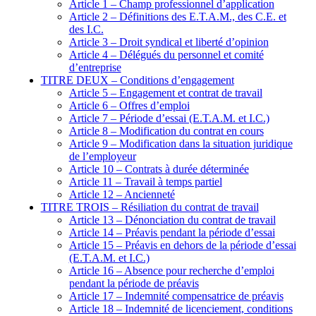
Article 1 – Champ professionnel d’application
Article 2 – Définitions des E.T.A.M., des C.E. et
des I.C.
Article 3 – Droit syndical et liberté d’opinion
Article 4 – Délégués du personnel et comité
d’entreprise
TITRE DEUX – Conditions d’engagement
Article 5 – Engagement et contrat de travail
Article 6 – Offres d’emploi
Article 7 – Période d’essai (E.T.A.M. et I.C.)
Article 8 – Modification du contrat en cours
Article 9 – Modification dans la situation juridique
de l’employeur
Article 10 – Contrats à durée déterminée
Article 11 – Travail à temps partiel
Article 12 – Ancienneté
TITRE TROIS – Résiliation du contrat de travail
Article 13 – Dénonciation du contrat de travail
Article 14 – Préavis pendant la période d’essai
Article 15 – Préavis en dehors de la période d’essai
(E.T.A.M. et I.C.)
Article 16 – Absence pour recherche d’emploi
pendant la période de préavis
Article 17 – Indemnité compensatrice de préavis
Article 18 – Indemnité de licenciement, conditions