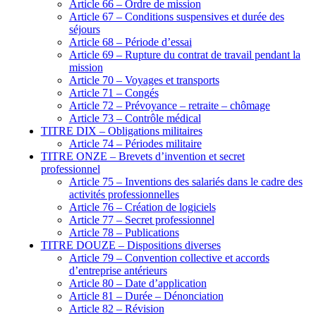
Article 66 – Ordre de mission
Article 67 – Conditions suspensives et durée des
séjours
Article 68 – Période d’essai
Article 69 – Rupture du contrat de travail pendant la
mission
Article 70 – Voyages et transports
Article 71 – Congés
Article 72 – Prévoyance – retraite – chômage
Article 73 – Contrôle médical
TITRE DIX – Obligations militaires
Article 74 – Périodes militaire
TITRE ONZE – Brevets d’invention et secret
professionnel
Article 75 – Inventions des salariés dans le cadre des
activités professionnelles
Article 76 – Création de logiciels
Article 77 – Secret professionnel
Article 78 – Publications
TITRE DOUZE – Dispositions diverses
Article 79 – Convention collective et accords
d’entreprise antérieurs
Article 80 – Date d’application
Article 81 – Durée – Dénonciation
Article 82 – Révision