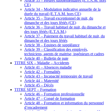
Article 33 – Heures supplémentaires (E.T.A.M. hors
CE)
Article 34 – Modulation indicative annuelle de la
durée du travail (E.T.A.M. hors CE)
Article 35 – Travail exceptionnel de nuit, du
dimanche et des jours fériés (CE)
Article 36 – Travail habituel de nuit, du dimanche et
des jours fériés (E.T.A.M.)
Article 37 – Paiement du travail habituel de nuit, du
dimanche et des jours fériés
Article 38 – Equipes de suppléance
Article 39 – Classification des employés,
techniciens, agents de maitrise, ingénieurs et cadres
Article 40 – Bulletin de paie
TITRE SIX – Maladie – Accidents
Article 41 – Absences maladie
Article 42 – Formalités
Article 43 – Incapacité temporaire de travail
Article 44 – Maternité
Article 45 – Décès
TITRE SEPT – Formation
Article 46 – Formation professionnelle
Article 47 – Congé de formation
Article 48 – Formation et information du personnel
d’encadrement