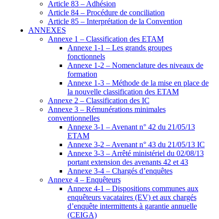
Article 83 – Adhésion
Article 84 – Procédure de conciliation
Article 85 – Interprétation de la Convention
ANNEXES
Annexe 1 – Classification des ETAM
Annexe 1-1 – Les grands groupes
fonctionnels
Annexe 1-2 – Nomenclature des niveaux de
formation
Annexe 1-3 – Méthode de la mise en place de
la nouvelle classification des ETAM
Annexe 2 – Classification des IC
Annexe 3 – Rémunérations minimales
conventionnelles
Annexe 3-1 – Avenant n° 42 du 21/05/13
ETAM
Annexe 3-2 – Avenant n° 43 du 21/05/13 IC
Annexe 3-3 – Arrêté ministériel du 02/08/13
portant extension des avenants 42 et 43
Annexe 3-4 – Chargés d’enquêtes
Annexe 4 – Enquêteurs
Annexe 4-1 – Dispositions communes aux
enquêteurs vacataires (EV) et aux chargés
d’enquête intermittents à garantie annuelle
(CEIGA)