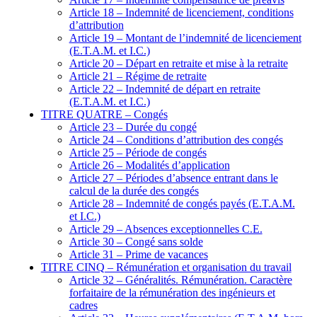
Article 18 – Indemnité de licenciement, conditions
d’attribution
Article 19 – Montant de l’indemnité de licenciement
(E.T.A.M. et I.C.)
Article 20 – Départ en retraite et mise à la retraite
Article 21 – Régime de retraite
Article 22 – Indemnité de départ en retraite
(E.T.A.M. et I.C.)
TITRE QUATRE – Congés
Article 23 – Durée du congé
Article 24 – Conditions d’attribution des congés
Article 25 – Période de congés
Article 26 – Modalités d’application
Article 27 – Périodes d’absence entrant dans le
calcul de la durée des congés
Article 28 – Indemnité de congés payés (E.T.A.M.
et I.C.)
Article 29 – Absences exceptionnelles C.E.
Article 30 – Congé sans solde
Article 31 – Prime de vacances
TITRE CINQ – Rémunération et organisation du travail
Article 32 – Généralités. Rémunération. Caractère
forfaitaire de la rémunération des ingénieurs et
cadres