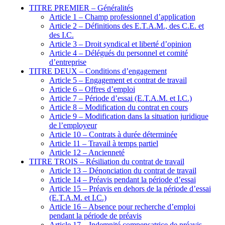
TITRE PREMIER – Généralités
Article 1 – Champ professionnel d’application
Article 2 – Définitions des E.T.A.M., des C.E. et
des I.C.
Article 3 – Droit syndical et liberté d’opinion
Article 4 – Délégués du personnel et comité
d’entreprise
TITRE DEUX – Conditions d’engagement
Article 5 – Engagement et contrat de travail
Article 6 – Offres d’emploi
Article 7 – Période d’essai (E.T.A.M. et I.C.)
Article 8 – Modification du contrat en cours
Article 9 – Modification dans la situation juridique
de l’employeur
Article 10 – Contrats à durée déterminée
Article 11 – Travail à temps partiel
Article 12 – Ancienneté
TITRE TROIS – Résiliation du contrat de travail
Article 13 – Dénonciation du contrat de travail
Article 14 – Préavis pendant la période d’essai
Article 15 – Préavis en dehors de la période d’essai
(E.T.A.M. et I.C.)
Article 16 – Absence pour recherche d’emploi
pendant la période de préavis
Article 17 – Indemnité compensatrice de préavis