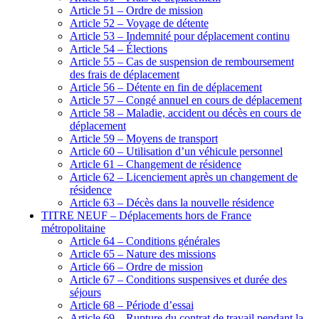
Article 51 – Ordre de mission
Article 52 – Voyage de détente
Article 53 – Indemnité pour déplacement continu
Article 54 – Élections
Article 55 – Cas de suspension de remboursement
des frais de déplacement
Article 56 – Détente en fin de déplacement
Article 57 – Congé annuel en cours de déplacement
Article 58 – Maladie, accident ou décès en cours de
déplacement
Article 59 – Moyens de transport
Article 60 – Utilisation d’un véhicule personnel
Article 61 – Changement de résidence
Article 62 – Licenciement après un changement de
résidence
Article 63 – Décès dans la nouvelle résidence
TITRE NEUF – Déplacements hors de France
métropolitaine
Article 64 – Conditions générales
Article 65 – Nature des missions
Article 66 – Ordre de mission
Article 67 – Conditions suspensives et durée des
séjours
Article 68 – Période d’essai
Article 69 – Rupture du contrat de travail pendant la