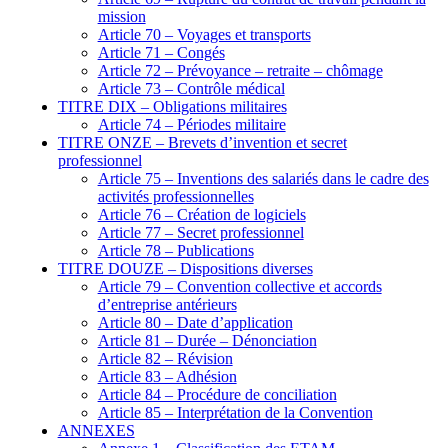
mission
Article 70 – Voyages et transports
Article 71 – Congés
Article 72 – Prévoyance – retraite – chômage
Article 73 – Contrôle médical
TITRE DIX – Obligations militaires
Article 74 – Périodes militaire
TITRE ONZE – Brevets d’invention et secret
professionnel
Article 75 – Inventions des salariés dans le cadre des
activités professionnelles
Article 76 – Création de logiciels
Article 77 – Secret professionnel
Article 78 – Publications
TITRE DOUZE – Dispositions diverses
Article 79 – Convention collective et accords
d’entreprise antérieurs
Article 80 – Date d’application
Article 81 – Durée – Dénonciation
Article 82 – Révision
Article 83 – Adhésion
Article 84 – Procédure de conciliation
Article 85 – Interprétation de la Convention
ANNEXES