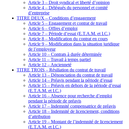
Article 3 – Droit syndical et liberté d’opinion
Article 4 – Délégués du personnel et comité
d’entreprise
TITRE DEUX – Conditions d’engagement
Article 5 – Engagement et contrat de travail
Article 6 – Offres d’emploi
Article 7 – Période d’essai (E.T.A.M. et I.C.)
Article 8 – Modification du contrat en cours
Article 9 – Modification dans la situation juridique
de l’employeur
Article 10 – Contrats à durée déterminée
Article 11 – Travail à temps partiel
Article 12 – Ancienneté
TITRE TROIS – Résiliation du contrat de travail
Article 13 – Dénonciation du contrat de travail
Article 14 – Préavis pendant la période d’essai
Article 15 – Préavis en dehors de la période d’essai
(E.T.A.M. et I.C.)
Article 16 – Absence pour recherche d’emploi
pendant la période de préavis
Article 17 – Indemnité compensatrice de préavis
Article 18 – Indemnité de licenciement, conditions
d’attribution
Article 19 – Montant de l’indemnité de licenciement
(E.T.A.M. et I.C.)