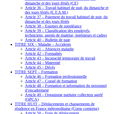
dimanche et des jours fériés (CE)
Article 36 – Travail habituel de nuit, du dimanche et
des jours fériés (E.T.A.M.)
Article 37 – Paiement du travail habituel de nuit, du
dimanche et des jours fériés
Article 38 – Equipes de suppléance
Article 39 – Classification des employés,
techniciens, agents de maitrise, ingénieurs et cadres
Article 40 – Bulletin de paie
TITRE SIX – Maladie – Accidents
Article 41 – Absences maladie
Article 42 – Formalités
Article 43 – Incapacité temporaire de travail
Article 44 – Maternité
Article 45 – Décès
TITRE SEPT – Formation
Article 46 – Formation professionnelle
Article 47 – Congé de formation
Article 48 – Formation et information du personnel
d’encadrement
Article 49 – Organisme paritaire collecteur agréé
(OPCA)
TITRE HUIT – Déplacements et changements de
résidence en France métropolitaine (Corse comprise)
Article 50 – Frais de déplacement