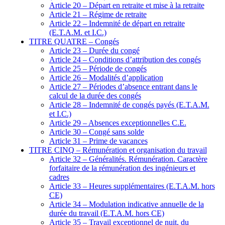
Article 20 – Départ en retraite et mise à la retraite
Article 21 – Régime de retraite
Article 22 – Indemnité de départ en retraite
(E.T.A.M. et I.C.)
TITRE QUATRE – Congés
Article 23 – Durée du congé
Article 24 – Conditions d’attribution des congés
Article 25 – Période de congés
Article 26 – Modalités d’application
Article 27 – Périodes d’absence entrant dans le
calcul de la durée des congés
Article 28 – Indemnité de congés payés (E.T.A.M.
et I.C.)
Article 29 – Absences exceptionnelles C.E.
Article 30 – Congé sans solde
Article 31 – Prime de vacances
TITRE CINQ – Rémunération et organisation du travail
Article 32 – Généralités. Rémunération. Caractère
forfaitaire de la rémunération des ingénieurs et
cadres
Article 33 – Heures supplémentaires (E.T.A.M. hors
CE)
Article 34 – Modulation indicative annuelle de la
durée du travail (E.T.A.M. hors CE)
Article 35 – Travail exceptionnel de nuit, du