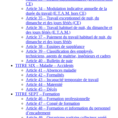
CE)
Article 34 – Modulation indicative annuelle de la
durée du travail (E.T.A.M. hors CE)
Article 35 – Travail exceptionnel de nuit, du
dimanche et des jours fériés (CE)
Article 36 – Travail habituel de nuit, du dimanche et
des jours fériés (E.T.A.M.)
Article 37 – Paiement du travail habituel de nuit, du
dimanche et des jours fériés
Article 38 – Equipes de suppléance
Article 39 – Classification des employés,
techniciens, agents de maitrise, ingénieurs et cadres
Article 40 – Bulletin de paie
TITRE SIX – Maladie – Accidents
Article 41 – Absences maladie
Article 42 – Formalités
Article 43 – Incapacité temporaire de travail
Article 44 – Maternité
Article 45 – Décès
TITRE SEPT – Formation
Article 46 – Formation professionnelle
Article 47 – Congé de formation
Article 48 – Formation et information du personnel
d’encadrement
Article 49 – Organisme paritaire collecteur agréé