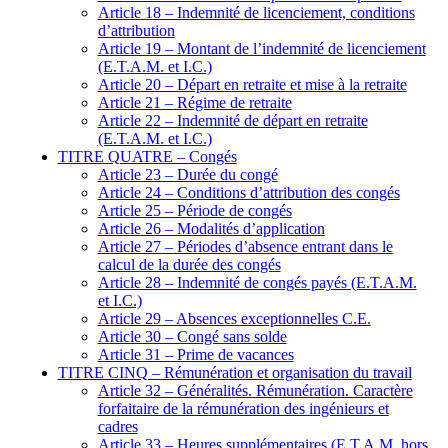
Article 18 – Indemnité de licenciement, conditions
d’attribution
Article 19 – Montant de l’indemnité de licenciement
(E.T.A.M. et I.C.)
Article 20 – Départ en retraite et mise à la retraite
Article 21 – Régime de retraite
Article 22 – Indemnité de départ en retraite
(E.T.A.M. et I.C.)
TITRE QUATRE – Congés
Article 23 – Durée du congé
Article 24 – Conditions d’attribution des congés
Article 25 – Période de congés
Article 26 – Modalités d’application
Article 27 – Périodes d’absence entrant dans le
calcul de la durée des congés
Article 28 – Indemnité de congés payés (E.T.A.M.
et I.C.)
Article 29 – Absences exceptionnelles C.E.
Article 30 – Congé sans solde
Article 31 – Prime de vacances
TITRE CINQ – Rémunération et organisation du travail
Article 32 – Généralités. Rémunération. Caractère
forfaitaire de la rémunération des ingénieurs et
cadres
Article 33 – Heures supplémentaires (E.T.A.M. hors