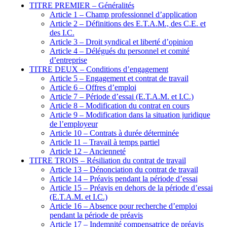
TITRE PREMIER – Généralités
Article 1 – Champ professionnel d’application
Article 2 – Définitions des E.T.A.M., des C.E. et
des I.C.
Article 3 – Droit syndical et liberté d’opinion
Article 4 – Délégués du personnel et comité
d’entreprise
TITRE DEUX – Conditions d’engagement
Article 5 – Engagement et contrat de travail
Article 6 – Offres d’emploi
Article 7 – Période d’essai (E.T.A.M. et I.C.)
Article 8 – Modification du contrat en cours
Article 9 – Modification dans la situation juridique
de l’employeur
Article 10 – Contrats à durée déterminée
Article 11 – Travail à temps partiel
Article 12 – Ancienneté
TITRE TROIS – Résiliation du contrat de travail
Article 13 – Dénonciation du contrat de travail
Article 14 – Préavis pendant la période d’essai
Article 15 – Préavis en dehors de la période d’essai
(E.T.A.M. et I.C.)
Article 16 – Absence pour recherche d’emploi
pendant la période de préavis
Article 17 – Indemnité compensatrice de préavis